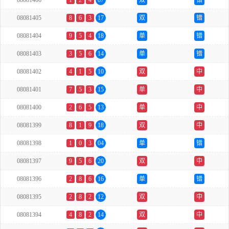
08081406
1
2
4
07
双
错
08081405
8
6
3
17
双
错
08081404
9
5
4
18
单
错
08081403
3
5
6
14
单
错
08081402
4
1
5
10
双
中
08081401
7
5
3
15
单
中
08081400
2
6
5
13
单
中
08081399
8
1
9
18
双
中
08081398
1
0
3
04
单
错
08081397
9
5
6
20
双
中
08081396
2
8
6
16
单
错
08081395
2
8
2
12
双
中
08081394
4
8
2
14
双
中