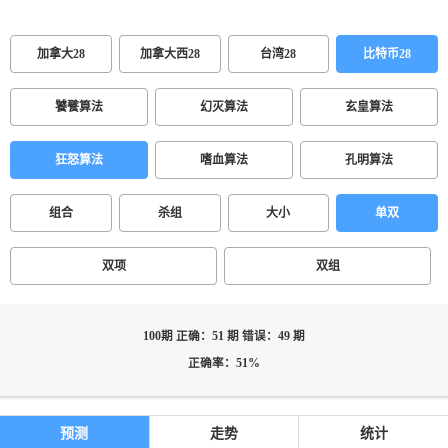
加拿大28
加拿大西28
台湾28
比特币28
饕餮算法
幻灭算法
玄皇算法
狂怒算法
嗜血算法
孔明算法
组合
杀组
大小
单双
双项
双组
100期 正确：51 期 错误：49 期
正确率：51%
预测
走势
统计