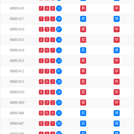
08081418
7
4
8
19
单
中
08081417
7
2
1
10
单
错
08081416
2
3
2
07
单
中
08081415
4
8
2
14
双
中
08081414
4
0
7
11
双
错
08081413
2
8
3
13
单
中
08081412
3
3
1
07
单
中
08081411
9
6
5
20
双
中
08081410
8
3
5
16
双
中
08081409
9
3
3
15
单
中
08081408
9
0
6
15
双
错
08081407
0
2
7
09
双
错