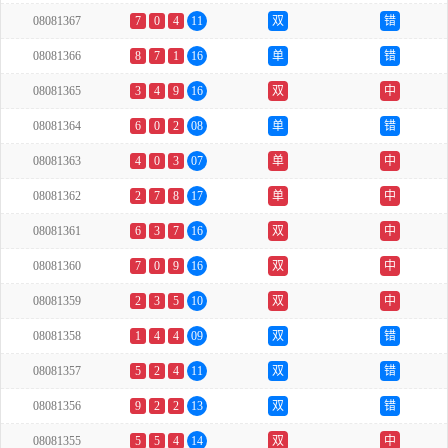
08081367
7
0
4
11
双
错
08081366
8
7
1
16
单
错
08081365
3
4
9
16
双
中
08081364
6
0
2
08
单
错
08081363
4
0
3
07
单
中
08081362
2
7
8
17
单
中
08081361
6
3
7
16
双
中
08081360
7
0
9
16
双
中
08081359
2
3
5
10
双
中
08081358
1
4
4
09
双
错
08081357
5
2
4
11
双
错
08081356
9
2
2
13
双
错
08081355
5
5
4
14
双
中