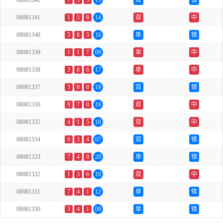
08081342
7
5
3
15
双
错
08081341
1
5
8
14
双
中
08081340
5
8
3
16
单
错
08081339
1
1
7
09
单
中
08081338
3
8
6
17
单
中
08081337
3
8
8
19
双
错
08081336
9
7
0
16
双
中
08081335
4
1
5
10
双
中
08081334
0
3
4
07
双
错
08081333
7
4
9
20
单
错
08081332
1
3
6
10
双
中
08081331
7
4
1
12
单
错
08081330
3
4
1
08
单
错