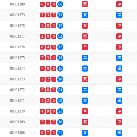
08081380
6
0
0
06
双
中
08081379
3
3
7
13
双
错
08081378
1
8
3
12
双
中
08081377
2
0
0
02
双
中
08081376
8
4
5
17
单
中
08081375
7
3
4
14
单
错
08081374
7
0
8
15
双
错
08081373
1
2
7
10
双
中
08081372
2
0
2
04
单
错
08081371
1
2
6
09
双
错
08081370
4
9
8
21
单
中
08081369
2
1
7
10
双
中
08081368
9
7
5
21
双
错