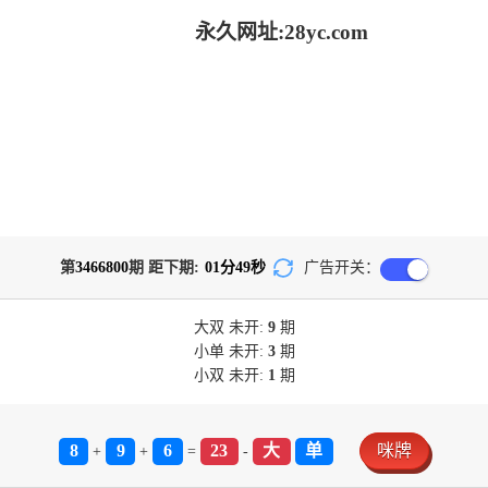
永久网址:28yc.com
第
3466800
期 距下期:
01
分
49
秒
广告开关：
大双
未开:
9
期
小单
未开:
3
期
小双
未开:
1
期
8
9
6
23
大
单
咪牌
+
+
=
-