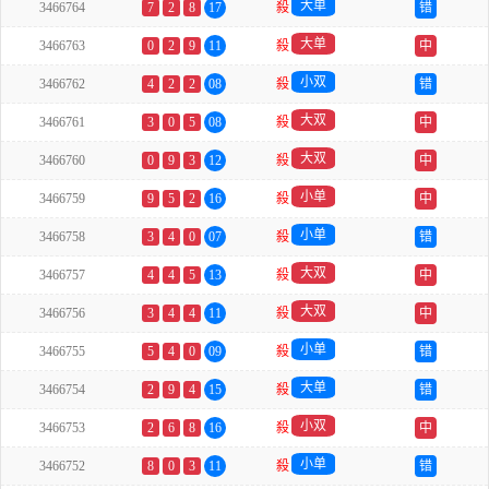
大单
3466764
7
2
8
17
殺
错
大单
3466763
0
2
9
11
殺
中
小双
3466762
4
2
2
08
殺
错
大双
3466761
3
0
5
08
殺
中
大双
3466760
0
9
3
12
殺
中
小单
3466759
9
5
2
16
殺
中
小单
3466758
3
4
0
07
殺
错
大双
3466757
4
4
5
13
殺
中
大双
3466756
3
4
4
11
殺
中
小单
3466755
5
4
0
09
殺
错
大单
3466754
2
9
4
15
殺
错
小双
3466753
2
6
8
16
殺
中
小单
3466752
8
0
3
11
殺
错