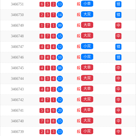
小单
3466751
6
5
2
13
殺
错
大双
3466750
2
5
7
14
殺
错
大单
3466749
1
7
1
09
殺
中
大双
3466748
8
7
0
15
殺
中
小双
3466747
4
4
4
12
殺
错
小双
3466746
0
4
6
10
殺
错
大单
3466745
4
1
3
08
殺
中
大双
3466744
6
3
4
13
殺
中
大单
3466743
4
8
2
14
殺
中
大双
3466742
4
7
1
12
殺
中
大单
3466741
5
6
9
20
殺
中
大双
3466740
7
0
8
15
殺
中
小双
3466739
2
8
3
13
殺
中