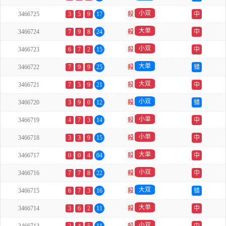
小双
3466725
3
5
9
17
殺
中
大单
3466724
7
9
8
24
殺
中
小双
3466723
6
7
2
15
殺
中
大单
3466722
7
9
9
25
殺
错
大双
3466721
7
5
9
21
殺
中
小双
3466720
3
9
0
12
殺
错
小单
3466719
4
7
3
14
殺
中
小单
3466718
3
3
9
15
殺
中
大单
3466717
0
0
4
04
殺
中
小双
3466716
7
7
8
22
殺
中
大双
3466715
6
7
3
16
殺
错
大单
3466714
3
6
2
11
殺
中
小双