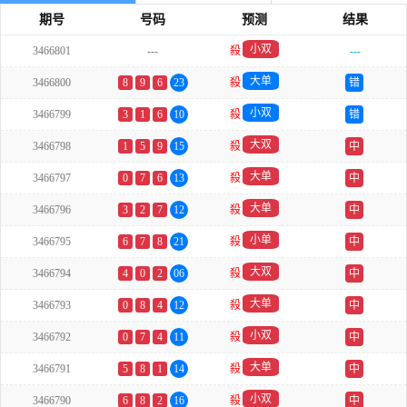
期号
号码
预测
结果
小双
3466801
---
殺
---
大单
3466800
8
9
6
23
殺
错
小双
3466799
3
1
6
10
殺
错
大双
3466798
1
5
9
15
殺
中
大单
3466797
0
7
6
13
殺
中
大单
3466796
3
2
7
12
殺
中
小单
3466795
6
7
8
21
殺
中
大双
3466794
4
0
2
06
殺
中
大单
3466793
0
8
4
12
殺
中
小双
3466792
0
7
4
11
殺
中
大单
3466791
5
8
1
14
殺
中
小双
3466790
6
8
2
16
殺
中