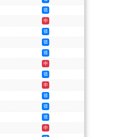
错
中
错
错
错
中
错
中
错
错
错
中