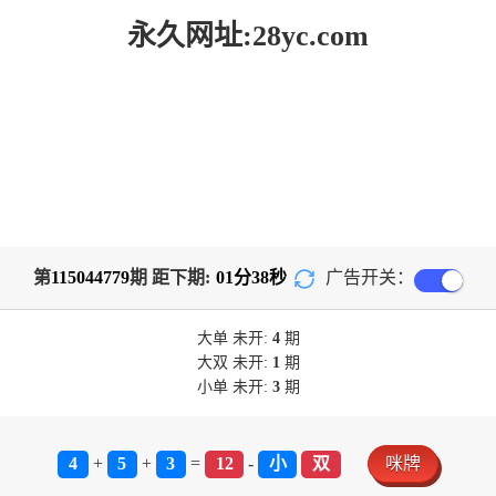
永久网址:28yc.com
第
115044779
期 距下期:
01
分
38
秒
广告开关：
大单
未开:
4
期
大双
未开:
1
期
小单
未开:
3
期
4
+
5
+
3
=
12
-
小
双
咪牌