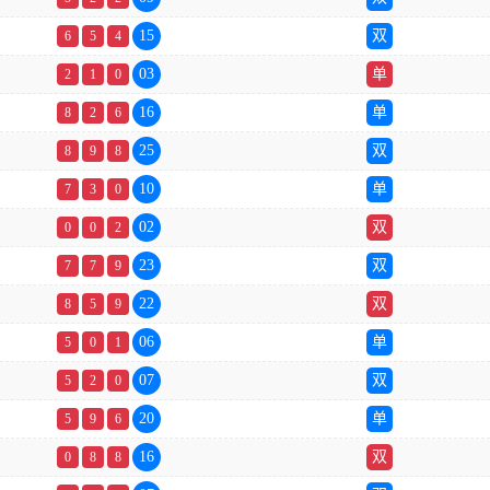
15
双
6
5
4
03
单
2
1
0
16
单
8
2
6
25
双
8
9
8
10
单
7
3
0
02
双
0
0
2
23
双
7
7
9
22
双
8
5
9
06
单
5
0
1
07
双
5
2
0
20
单
5
9
6
16
双
0
8
8