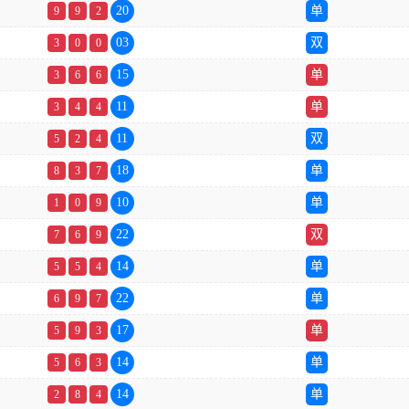
20
单
9
9
2
03
双
3
0
0
15
单
3
6
6
11
单
3
4
4
11
双
5
2
4
18
单
8
3
7
10
单
1
0
9
22
双
7
6
9
14
单
5
5
4
22
单
6
9
7
17
单
5
9
3
14
单
5
6
3
14
单
2
8
4