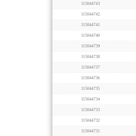
115044743
115044742
115044741
115044740
115044739
115044738
115044737
115044736
115044735
115044734
115044733
115044732
115044731