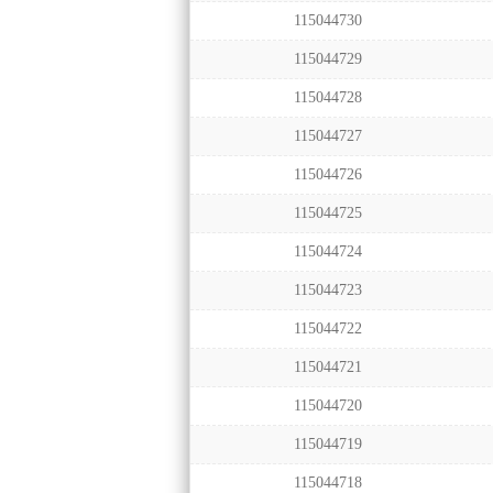
115044730
115044729
115044728
115044727
115044726
115044725
115044724
115044723
115044722
115044721
115044720
115044719
115044718