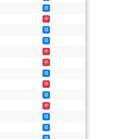
错
中
错
错
中
中
错
中
错
中
错
错
错