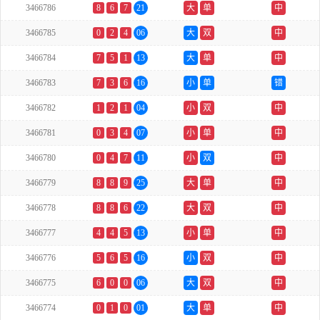
3466786
8
6
7
21
大
单
中
3466785
0
2
4
06
大
双
中
3466784
7
5
1
13
大
单
中
3466783
7
3
6
16
小
单
错
3466782
1
2
1
04
小
双
中
3466781
0
3
4
07
小
单
中
3466780
0
4
7
11
小
双
中
3466779
8
8
9
25
大
单
中
3466778
8
8
6
22
大
双
中
3466777
4
4
5
13
小
单
中
3466776
5
6
5
16
小
双
中
3466775
6
0
0
06
大
双
中
3466774
0
1
0
01
大
单
中