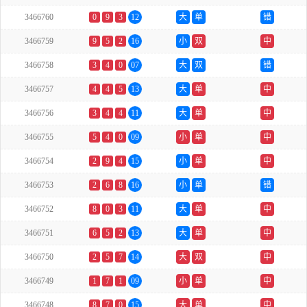
3466760
0
9
3
12
大
单
错
3466759
9
5
2
16
小
双
中
3466758
3
4
0
07
大
双
错
3466757
4
4
5
13
大
单
中
3466756
3
4
4
11
大
单
中
3466755
5
4
0
09
小
单
中
3466754
2
9
4
15
小
单
中
3466753
2
6
8
16
小
单
错
3466752
8
0
3
11
大
单
中
3466751
6
5
2
13
大
单
中
3466750
2
5
7
14
大
双
中
3466749
1
7
1
09
小
单
中
3466748
8
7
0
15
大
单
中