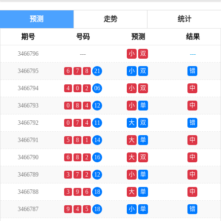
预测
走势
统计
期号
号码
预测
结果
3466796
---
小
双
---
3466795
6
7
8
21
小
双
错
3466794
4
0
2
06
小
双
中
3466793
0
8
4
12
小
单
中
3466792
0
7
4
11
大
双
错
3466791
5
8
1
14
大
单
中
3466790
6
8
2
16
大
双
中
3466789
3
7
2
12
小
单
中
3466788
3
9
6
18
大
单
中
3466787
9
4
5
18
小
单
错