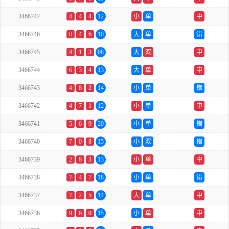
3466747
4
4
4
12
小
单
中
3466746
0
4
6
10
大
单
错
3466745
4
1
3
08
大
双
中
3466744
6
3
4
13
大
单
中
3466743
4
8
2
14
小
单
错
3466742
4
7
1
12
小
单
中
3466741
5
6
9
20
小
单
错
3466740
7
0
8
15
小
双
错
3466739
2
8
3
13
小
单
中
3466738
7
4
7
18
小
单
错
3466737
7
2
5
14
大
单
中
3466736
9
6
0
15
小
单
中