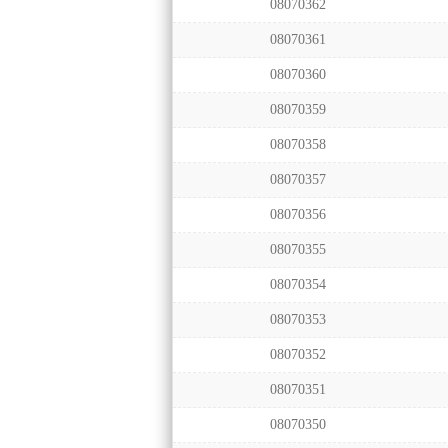
08070362
08070361
08070360
08070359
08070358
08070357
08070356
08070355
08070354
08070353
08070352
08070351
08070350