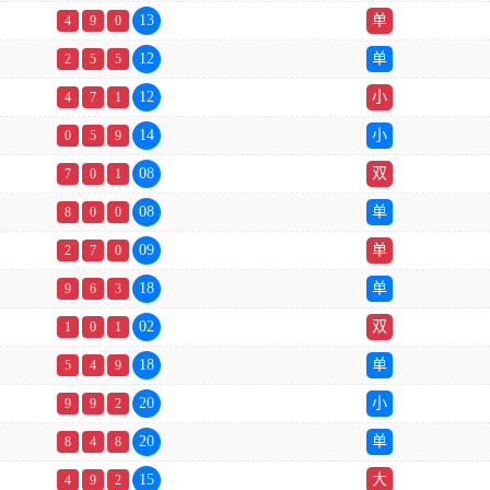
13
单
4
9
0
12
单
2
5
5
12
小
4
7
1
14
小
0
5
9
08
双
7
0
1
08
单
8
0
0
09
单
2
7
0
18
单
9
6
3
02
双
1
0
1
18
单
5
4
9
20
小
9
9
2
20
单
8
4
8
15
大
4
9
2