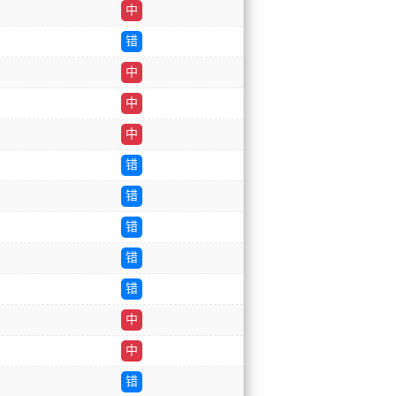
中
错
中
中
中
错
错
错
错
错
中
中
错