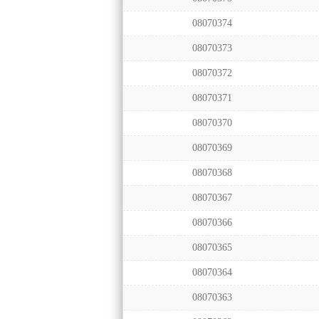
08070374
08070373
08070372
08070371
08070370
08070369
08070368
08070367
08070366
08070365
08070364
08070363