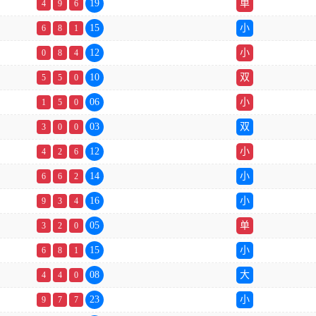
19
单
4
9
6
15
小
6
8
1
12
小
0
8
4
10
双
5
5
0
06
小
1
5
0
03
双
3
0
0
12
小
4
2
6
14
小
6
6
2
16
小
9
3
4
05
单
3
2
0
15
小
6
8
1
08
大
4
4
0
23
小
9
7
7