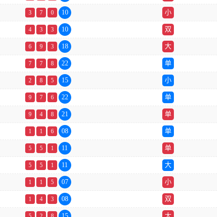
10
小
3
7
0
10
双
4
3
3
18
大
6
9
3
22
单
7
7
8
15
小
2
8
5
22
单
9
7
6
21
单
9
4
8
08
单
1
1
6
11
单
5
5
1
11
大
5
5
1
07
小
1
1
5
08
双
1
4
3
15
大
5
2
8