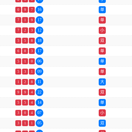
16
单
0
9
7
17
单
7
1
9
12
小
7
2
3
18
双
5
5
8
17
单
6
8
3
06
单
5
1
0
09
单
5
3
1
11
大
1
2
8
22
双
9
9
4
14
单
5
5
4
07
小
3
0
4
05
双
3
1
1