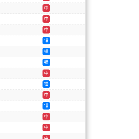
中
中
中
错
错
错
中
错
中
错
中
中
中