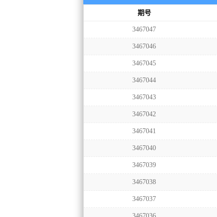
期号
3467047
3467046
3467045
3467044
3467043
3467042
3467041
3467040
3467039
3467038
3467037
3467036