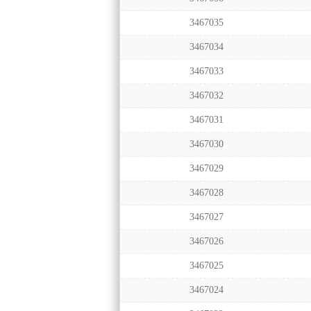
3467035
3467034
3467033
3467032
3467031
3467030
3467029
3467028
3467027
3467026
3467025
3467024