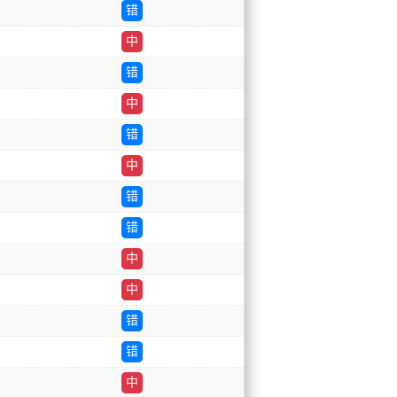
错
中
错
中
错
中
错
错
中
中
错
错
中