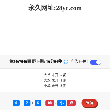
永久网址:28yc.com
第
3467046
期 距下期:
16
分
04
秒
广告开关：
大单
未开:
5
期
大双
未开:
1
期
小单
未开:
2
期
0
+
2
+
6
=
08
-
小
双
咪牌