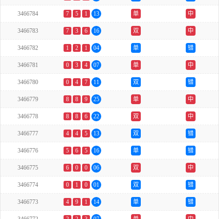
3466784
7
5
1
13
单
中
3466783
7
3
6
16
双
中
3466782
1
2
1
04
单
错
3466781
0
3
4
07
单
中
3466780
0
4
7
11
双
错
3466779
8
8
9
25
单
中
3466778
8
8
6
22
双
中
3466777
4
4
5
13
双
错
3466776
5
6
5
16
单
错
3466775
6
0
0
06
双
中
3466774
0
1
0
01
双
错
3466773
4
9
1
14
单
错