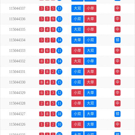
115044337
3
5
5
13
大双
小单
中
115044336
5
1
9
15
小双
大单
中
115044335
0
4
9
13
大双
小单
中
115044334
5
2
7
14
大单
小双
错
115044333
4
6
1
11
小单
大双
中
115044332
8
3
3
14
大双
小单
中
115044331
7
8
2
17
小双
大单
中
115044330
8
4
3
15
小双
大单
中
115044329
6
3
3
12
小双
大单
中
115044328
2
4
5
11
小单
大双
中
115044327
5
8
5
18
小双
大单
错
115044326
1
7
2
10
小双
大单
中