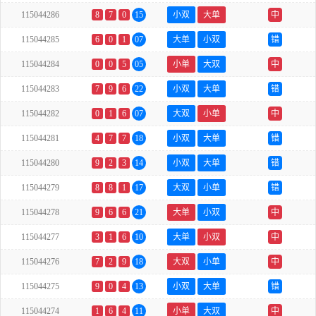
115044286
8
7
0
15
小双
大单
中
115044285
6
0
1
07
大单
小双
错
115044284
0
0
5
05
小单
大双
中
115044283
7
9
6
22
小双
大单
错
115044282
0
1
6
07
大双
小单
中
115044281
4
7
7
18
小双
大单
错
115044280
9
2
3
14
小双
大单
错
115044279
8
8
1
17
大双
小单
错
115044278
9
6
6
21
大单
小双
中
115044277
3
1
6
10
大单
小双
中
115044276
7
2
9
18
大双
小单
中
115044275
9
0
4
13
小双
大单
错
115044274
1
6
4
11
小单
大双
中