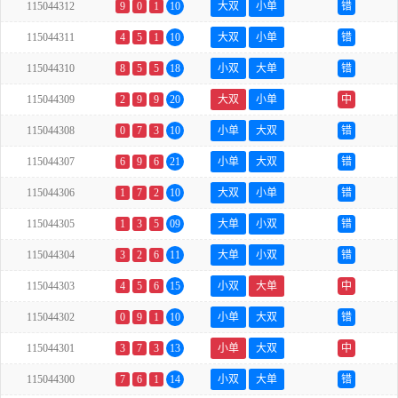
115044312
9
0
1
10
大双
小单
错
115044311
4
5
1
10
大双
小单
错
115044310
8
5
5
18
小双
大单
错
115044309
2
9
9
20
大双
小单
中
115044308
0
7
3
10
小单
大双
错
115044307
6
9
6
21
小单
大双
错
115044306
1
7
2
10
大双
小单
错
115044305
1
3
5
09
大单
小双
错
115044304
3
2
6
11
大单
小双
错
115044303
4
5
6
15
小双
大单
中
115044302
0
9
1
10
小单
大双
错
115044301
3
7
3
13
小单
大双
中
115044300
7
6
1
14
小双
大单
错