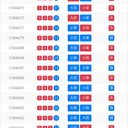
115044273
1
4
2
07
大双
小单
中
115044272
9
2
9
20
大双
小单
中
115044271
4
5
7
16
小单
大双
中
115044270
2
4
7
13
小双
大单
错
115044269
6
0
3
09
大双
小单
中
115044268
3
6
9
18
小单
大双
中
115044267
5
2
7
14
小双
大单
错
115044266
8
0
3
11
大双
小单
中
115044265
8
6
4
18
大单
小双
错
115044264
0
2
9
11
大双
小单
中
115044263
5
3
1
09
大单
小双
错
115044262
7
0
3
10
小单
大双
错