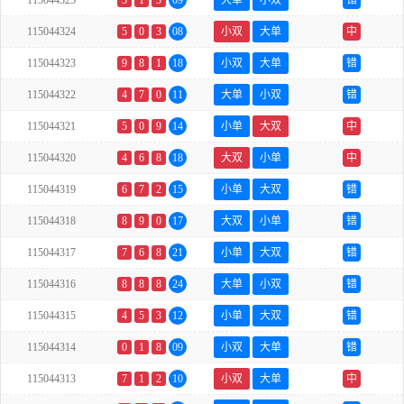
115044325
3
1
5
09
大单
小双
错
115044324
5
0
3
08
小双
大单
中
115044323
9
8
1
18
小双
大单
错
115044322
4
7
0
11
大单
小双
错
115044321
5
0
9
14
小单
大双
中
115044320
4
6
8
18
大双
小单
中
115044319
6
7
2
15
小单
大双
错
115044318
8
9
0
17
大双
小单
错
115044317
7
6
8
21
小单
大双
错
115044316
8
8
8
24
大单
小双
错
115044315
4
5
3
12
小单
大双
错
115044314
0
1
8
09
小双
大单
错
115044313
7
1
2
10
小双
大单
中