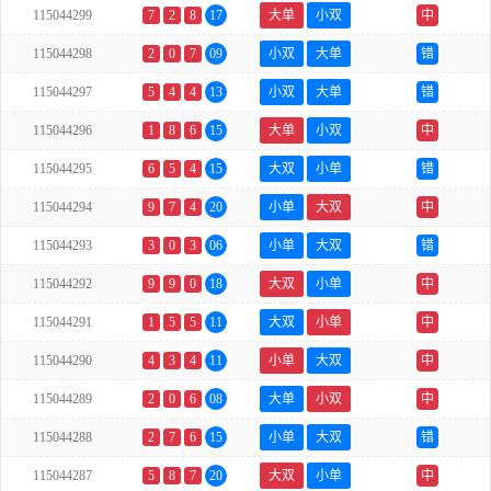
115044299
7
2
8
17
大单
小双
中
115044298
2
0
7
09
小双
大单
错
115044297
5
4
4
13
小双
大单
错
115044296
1
8
6
15
大单
小双
中
115044295
6
5
4
15
大双
小单
错
115044294
9
7
4
20
小单
大双
中
115044293
3
0
3
06
小单
大双
错
115044292
9
9
0
18
大双
小单
中
115044291
1
5
5
11
大双
小单
中
115044290
4
3
4
11
小单
大双
中
115044289
2
0
6
08
大单
小双
中
115044288
2
7
6
15
小单
大双
错
115044287
5
8
7
20
大双
小单
中