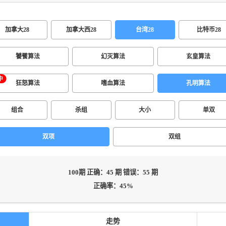
加拿大28
加拿大西28
台湾28
比特币28
饕餮算法
幻灭算法
玄皇算法
狂怒算法
嗜血算法
孔明算法
组合
杀组
大小
单双
双项
双组
100期 正确：45 期 错误：55 期
正确率：45%
走势