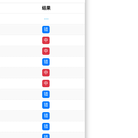
结果
---
错
中
中
错
中
中
错
错
错
错
错