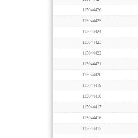
115044426
115044425
115044424
115044423
115044422
115044421
115044420
115044419
115044418
115044417
115044416
115044415