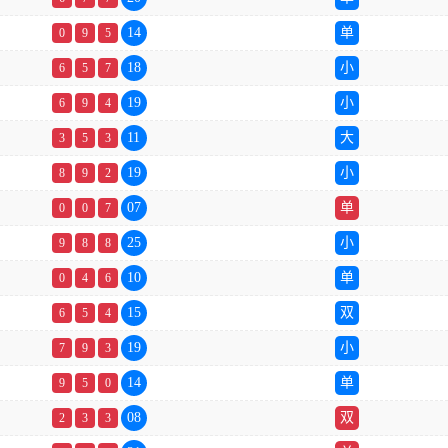
14
单
0
9
5
18
小
6
5
7
19
小
6
9
4
11
大
3
5
3
19
小
8
9
2
07
单
0
0
7
25
小
9
8
8
10
单
0
4
6
15
双
6
5
4
19
小
7
9
3
14
单
9
5
0
08
双
2
3
3