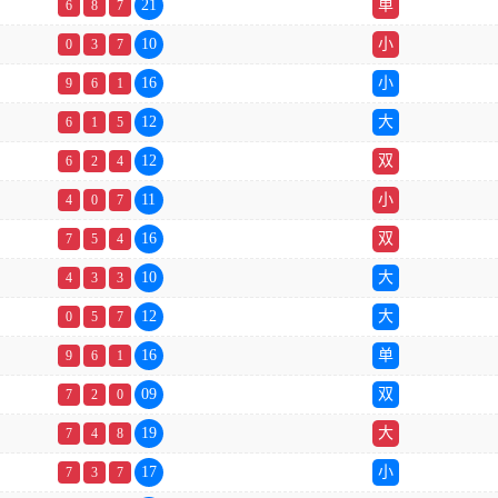
21
单
6
8
7
10
小
0
3
7
16
小
9
6
1
12
大
6
1
5
12
双
6
2
4
11
小
4
0
7
16
双
7
5
4
10
大
4
3
3
12
大
0
5
7
16
单
9
6
1
09
双
7
2
0
19
大
7
4
8
17
小
7
3
7