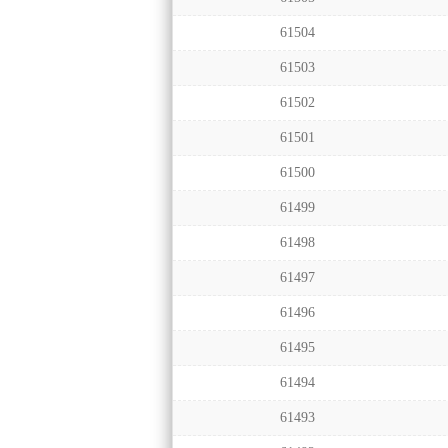
61504
61503
61502
61501
61500
61499
61498
61497
61496
61495
61494
61493