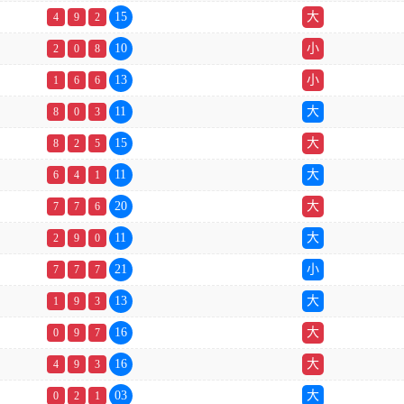
15
大
4
9
2
10
小
2
0
8
13
小
1
6
6
11
大
8
0
3
15
大
8
2
5
11
大
6
4
1
20
大
7
7
6
11
大
2
9
0
21
小
7
7
7
13
大
1
9
3
16
大
0
9
7
16
大
4
9
3
03
大
0
2
1