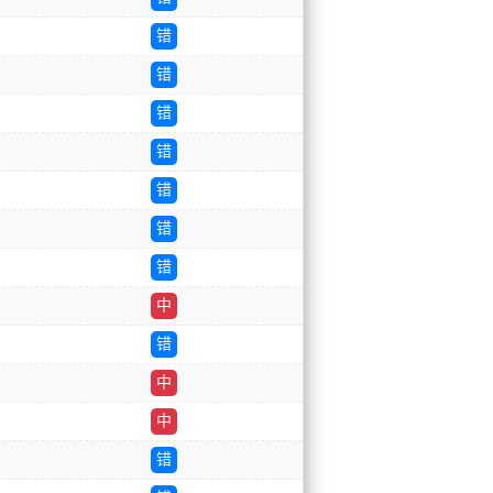
错
错
错
错
错
错
错
中
错
中
中
错