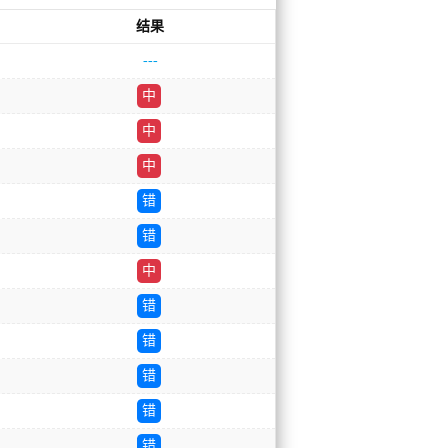
结果
---
中
中
中
错
错
中
错
错
错
错
错