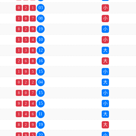
03
小
0
2
1
08
小
1
0
7
19
小
8
2
9
10
小
1
5
4
12
大
1
3
8
16
大
2
6
8
15
小
1
9
5
04
大
0
2
2
15
小
8
0
7
15
小
9
2
4
11
大
1
4
6
19
大
8
2
9
22
小
8
9
5