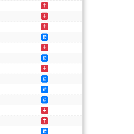
中
中
中
错
中
错
中
错
错
错
中
中
错