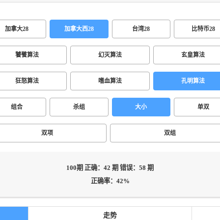
加拿大28
加拿大西28
台湾28
比特币28
饕餮算法
幻灭算法
玄皇算法
狂怒算法
嗜血算法
孔明算法
组合
杀组
大小
单双
双项
双组
100期 正确：42 期 错误：58 期
正确率：42%
走势