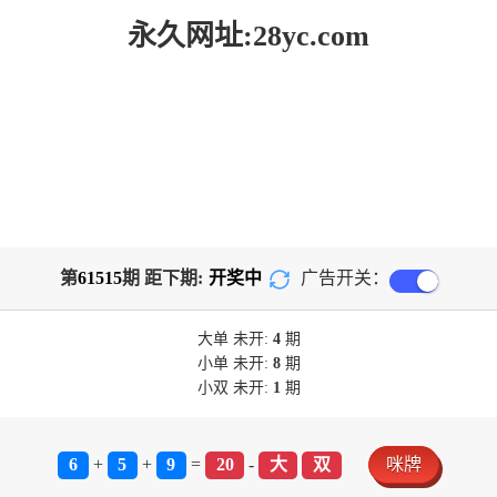
永久网址:28yc.com
第
61515
期 距下期:
开奖中
广告开关：
大单
未开:
4
期
小单
未开:
8
期
小双
未开:
1
期
6
+
5
+
9
=
20
-
大
双
咪牌