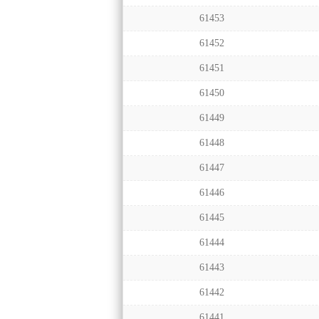
61453
61452
61451
61450
61449
61448
61447
61446
61445
61444
61443
61442
61441