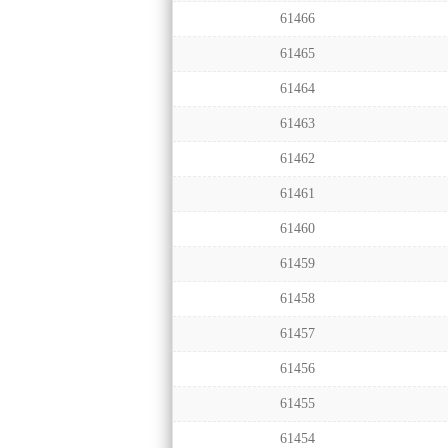
61466
61465
61464
61463
61462
61461
61460
61459
61458
61457
61456
61455
61454