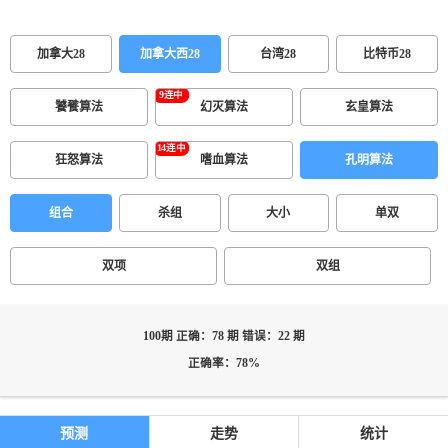
加拿大28
加拿大西28
台湾28
比特币28
饕餮算法
幻灭算法
玄皇算法
狂怒算法
嗜血算法
孔明算法
组合
杀组
大小
单双
双项
双组
100期 正确：78 期 错误：22 期
正确率：78%
预测
走势
统计