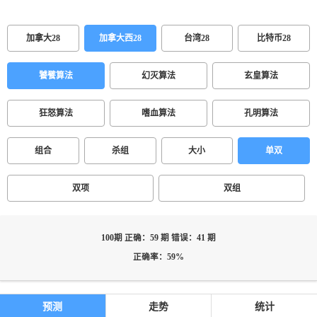
加拿大28
加拿大西28
台湾28
比特币28
饕餮算法
幻灭算法
玄皇算法
狂怒算法
嗜血算法
孔明算法
组合
杀组
大小
单双
双项
双组
100期 正确：59 期 错误：41 期
正确率：59%
预测
走势
统计