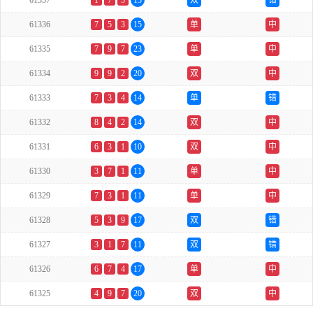
61337
1
7
5
13
双
错
61336
7
5
3
15
单
中
61335
7
9
7
23
单
中
61334
9
9
2
20
双
中
61333
7
3
4
14
单
错
61332
8
4
2
14
双
中
61331
6
3
1
10
双
中
61330
3
7
1
11
单
中
61329
7
3
1
11
单
中
61328
5
3
9
17
双
错
61327
3
1
7
11
双
错
61326
6
7
4
17
单
中
61325
4
9
7
20
双
中