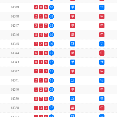
61349
4
0
6
10
单
错
61348
2
1
0
03
单
中
61347
5
1
7
13
单
中
61346
8
4
7
19
单
中
61345
7
2
0
09
双
错
61344
6
1
8
15
单
中
61343
0
3
9
12
单
错
61342
7
1
3
11
单
中
61341
2
1
8
11
双
错
61340
1
2
0
03
单
中
61339
8
7
8
23
双
错
61338
1
3
3
07
单
中