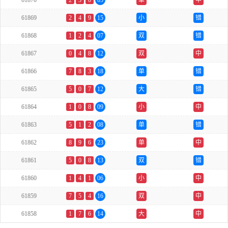
61870
2
3
0
05
单
中
61869
2
4
9
15
小
错
61868
1
2
4
07
双
错
61867
0
4
8
12
双
中
61866
7
8
3
18
单
错
61865
5
0
7
12
大
错
61864
1
0
8
09
小
中
61863
5
1
2
08
单
错
61862
8
9
6
23
单
中
61861
5
0
8
13
双
错
61860
1
4
1
06
小
中
61859
7
5
4
16
双
中
61858
1
7
6
14
大
中