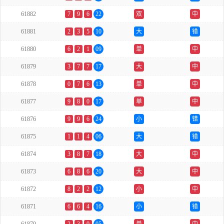
61882
7
9
6
22
双
中
61881
2
3
5
10
大
错
61880
6
2
1
09
单
中
61879
3
7
7
17
大
中
61878
0
7
6
13
单
中
61877
9
8
0
17
单
中
61876
9
9
6
24
小
错
61875
1
1
4
06
大
错
61874
3
8
7
18
大
中
61873
6
8
6
20
大
中
61872
8
2
2
12
小
中
61871
6
6
4
16
小
错