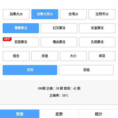
加拿大28
加拿大西28
台湾28
比特币28
饕餮算法
幻灭算法
玄皇算法
狂怒算法
嗜血算法
孔明算法
组合
杀组
大小
单双
双项
双组
100期 正确：58 期 错误：42 期
正确率：58%
预测
走势
统计