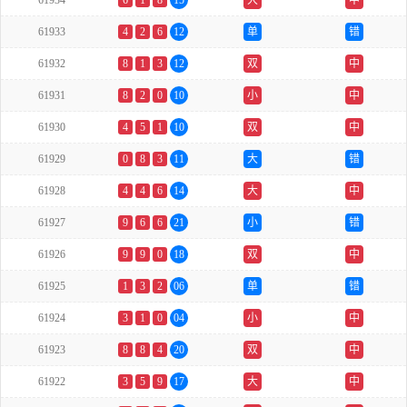
61934
6
1
8
15
大
中
61933
4
2
6
12
单
错
61932
8
1
3
12
双
中
61931
8
2
0
10
小
中
61930
4
5
1
10
双
中
61929
0
8
3
11
大
错
61928
4
4
6
14
大
中
61927
9
6
6
21
小
错
61926
9
9
0
18
双
中
61925
1
3
2
06
单
错
61924
3
1
0
04
小
中
61923
8
8
4
20
双
中
61922
3
5
9
17
大
中