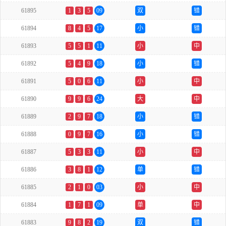
61895
1
3
5
09
双
错
61894
8
4
5
17
小
错
61893
5
5
1
11
小
中
61892
5
4
9
18
小
错
61891
5
0
6
11
小
中
61890
9
9
6
24
大
中
61889
2
9
7
18
小
错
61888
0
9
7
16
小
错
61887
5
3
3
11
小
中
61886
3
8
1
12
单
错
61885
2
1
0
03
小
中
61884
1
7
1
09
单
中
61883
9
8
2
19
双
错