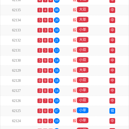
62136
4
1
4
09
殺
中
大双
62135
1
4
3
08
殺
中
大单
62134
5
9
6
20
殺
中
小单
62133
1
3
6
10
殺
中
大双
62132
5
8
8
21
殺
中
小双
62131
1
5
7
13
殺
中
小双
62130
5
9
0
14
殺
中
大单
62129
3
9
4
16
殺
中
小双
62128
0
9
9
18
殺
中
小单
62127
3
8
3
14
殺
中
小双
62126
3
7
9
19
殺
中
小单
62125
5
0
2
07
殺
错
小单
62124
8
9
2
19
殺
中