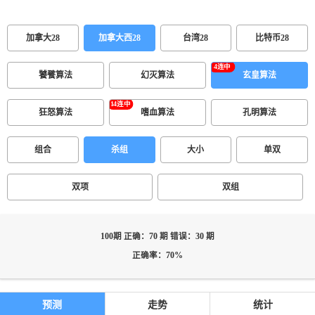
加拿大28
加拿大西28
台湾28
比特币28
饕餮算法
幻灭算法
玄皇算法
狂怒算法
嗜血算法
孔明算法
组合
杀组
大小
单双
双项
双组
100期 正确：70 期 错误：30 期
正确率：70%
预测
走势
统计