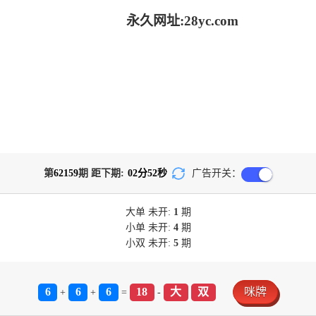
永久网址:28yc.com
第
62159
期 距下期:
02
分
52
秒
广告开关：
大单
未开:
1
期
小单
未开:
4
期
小双
未开:
5
期
6
6
6
18
大
双
咪牌
+
+
=
-