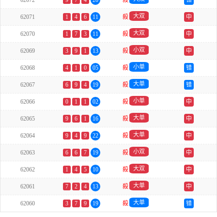
62072
9
7
4
20
殺
错
大双
62071
1
4
6
11
殺
中
大双
62070
1
7
3
11
殺
中
小双
62069
3
9
1
13
殺
中
小单
62068
4
1
0
05
殺
错
大单
62067
6
9
4
19
殺
错
小单
62066
0
1
1
02
殺
中
大单
62065
9
6
1
16
殺
中
大单
62064
9
4
9
22
殺
中
小双
62063
6
6
7
19
殺
中
大双
62062
1
4
5
10
殺
中
大单
62061
7
2
4
13
殺
中
大单
62060
3
7
9
19
殺
错