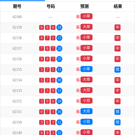
期号
号码
预测
结果
小单
62160
---
殺
---
大单
62159
6
6
6
18
殺
中
小单
62158
6
7
2
15
殺
中
小单
62157
7
6
7
20
殺
中
小单
62156
9
9
7
25
殺
中
小单
62155
5
7
1
13
殺
错
大单
62154
5
2
1
08
殺
中
大双
62153
1
3
9
13
殺
中
小双
62152
3
9
6
18
殺
中
大双
62151
6
7
3
16
殺
错
小双
62150
3
6
3
12
殺
错
小单
62149
9
9
3
21
殺
中