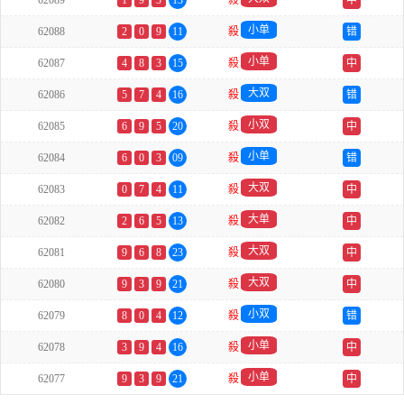
62089
1
9
3
13
殺
中
小单
62088
2
0
9
11
殺
错
小单
62087
4
8
3
15
殺
中
大双
62086
5
7
4
16
殺
错
小双
62085
6
9
5
20
殺
中
小单
62084
6
0
3
09
殺
错
大双
62083
0
7
4
11
殺
中
大单
62082
2
6
5
13
殺
中
大双
62081
9
6
8
23
殺
中
大双
62080
9
3
9
21
殺
中
小双
62079
8
0
4
12
殺
错
小单
62078
3
9
4
16
殺
中
小单
62077
9
3
9
21
殺
中