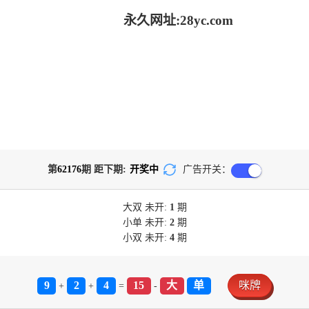
永久网址:28yc.com
第
62176
期 距下期:
开奖中
广告开关：
大双
未开:
1
期
小单
未开:
2
期
小双
未开:
4
期
9
2
4
15
大
单
咪牌
+
+
=
-