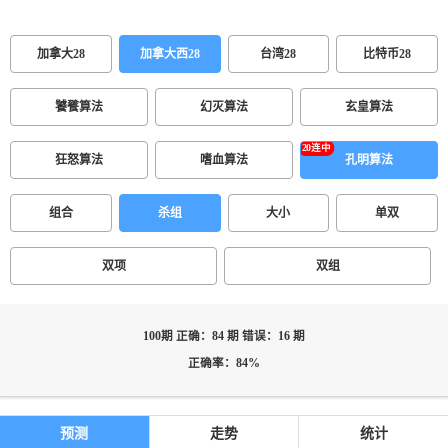
加拿大28
加拿大西28
台湾28
比特币28
饕餮算法
幻灭算法
玄皇算法
狂怒算法
嗜血算法
孔明算法
组合
杀组
大小
单双
双项
双组
100期 正确：84 期 错误：16 期
正确率：84%
预测
走势
统计