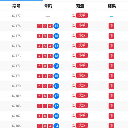
期号
号码
预测
结果
大单
62177
---
殺
---
小单
62176
9
2
4
15
殺
中
小双
62175
1
9
8
18
殺
中
大单
62174
4
5
4
13
殺
中
小单
62173
4
9
5
18
殺
中
小单
62172
5
0
3
08
殺
中
小双
62171
4
3
9
16
殺
中
大双
62170
6
2
3
11
殺
中
大双
62169
6
8
3
17
殺
中
大双
62168
2
1
9
12
殺
中
小单
62167
1
8
7
16
殺
中
大双
62166
0
0
4
04
殺
中