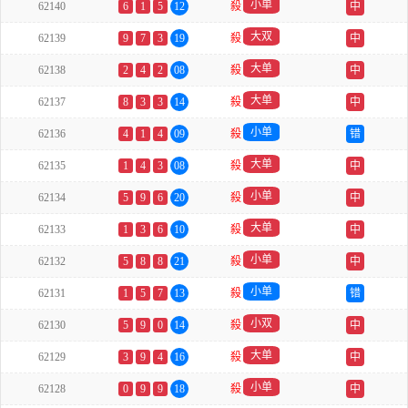
小单
62140
6
1
5
12
殺
中
大双
62139
9
7
3
19
殺
中
大单
62138
2
4
2
08
殺
中
大单
62137
8
3
3
14
殺
中
小单
62136
4
1
4
09
殺
错
大单
62135
1
4
3
08
殺
中
小单
62134
5
9
6
20
殺
中
大单
62133
1
3
6
10
殺
中
小单
62132
5
8
8
21
殺
中
小单
62131
1
5
7
13
殺
错
小双
62130
5
9
0
14
殺
中
大单
62129
3
9
4
16
殺
中
小单
62128
0
9
9
18
殺
中