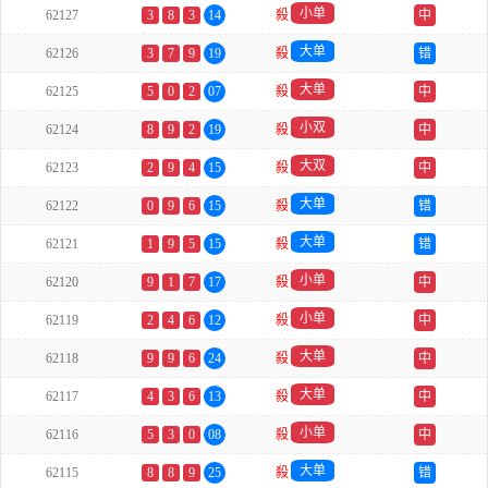
小单
62127
3
8
3
14
殺
中
大单
62126
3
7
9
19
殺
错
大单
62125
5
0
2
07
殺
中
小双
62124
8
9
2
19
殺
中
大双
62123
2
9
4
15
殺
中
大单
62122
0
9
6
15
殺
错
大单
62121
1
9
5
15
殺
错
小单
62120
9
1
7
17
殺
中
小单
62119
2
4
6
12
殺
中
大单
62118
9
9
6
24
殺
中
大单
62117
4
3
6
13
殺
中
小单
62116
5
3
0
08
殺
中
大单
62115
8
8
9
25
殺
错