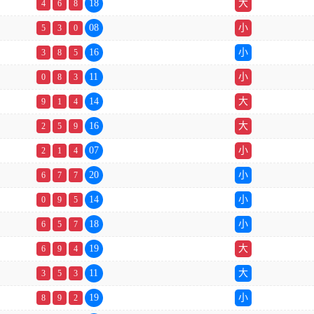
18
大
4
6
8
08
小
5
3
0
16
小
3
8
5
11
小
0
8
3
14
大
9
1
4
16
大
2
5
9
07
小
2
1
4
20
小
6
7
7
14
小
0
9
5
18
小
6
5
7
19
大
6
9
4
11
大
3
5
3
19
小
8
9
2