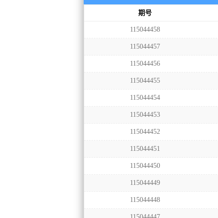
期号
115044458
115044457
115044456
115044455
115044454
115044453
115044452
115044451
115044450
115044449
115044448
115044447