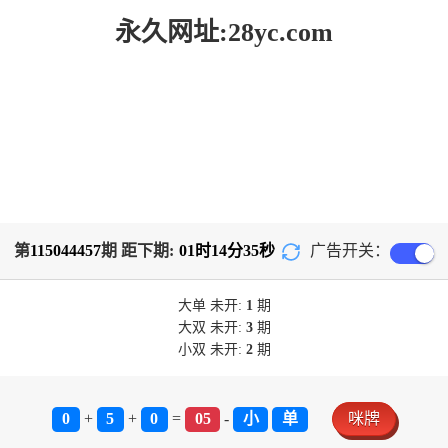
永久网址:28yc.com
第
115044457
期 距下期:
01
时
14
分
35
秒
广告开关：
大单
未开:
1
期
大双
未开:
3
期
小双
未开:
2
期
0
+
5
+
0
=
05
-
小
单
咪牌