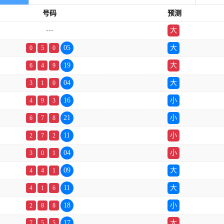
号码
预测
---
大
单
05
大
0
5
0
19
大
6
4
9
04
大
3
1
0
16
小
4
9
3
21
小
6
7
8
11
小
2
7
2
04
小
3
0
1
09
大
4
4
1
11
大
4
1
6
18
小
2
8
8
17
大
7
5
5