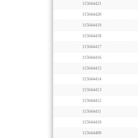
115044421
115044420
115044419
115044418
115044417
115044416
115044415
115044414
115044413
115044412
115044411
115044410
115044409