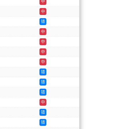
中
中
错
中
中
中
中
错
错
错
中
错
错