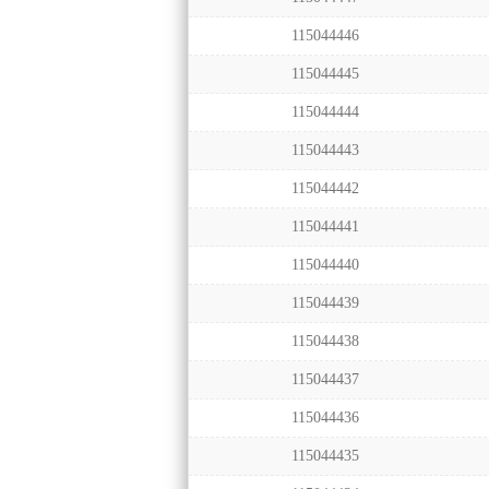
115044446
115044445
115044444
115044443
115044442
115044441
115044440
115044439
115044438
115044437
115044436
115044435