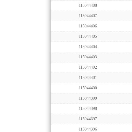
115044408
115044407
115044406
115044405
115044404
115044403
115044402
115044401
115044400
115044399
115044398
115044397
115044396