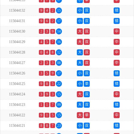
115044133
1
7
9
17
小
单
中
115044132
9
4
2
15
小
双
错
115044131
9
6
2
17
小
双
错
115044130
2
3
9
14
大
双
中
115044129
4
5
7
16
大
双
中
115044128
0
4
8
12
大
双
中
115044127
2
3
3
08
大
双
中
115044126
3
5
9
17
小
双
错
115044125
9
8
5
22
小
单
错
115044124
3
9
3
15
大
双
中
115044123
1
1
7
09
大
双
错
115044122
9
1
5
15
大
单
中
115044121
8
8
7
23
小
双
错