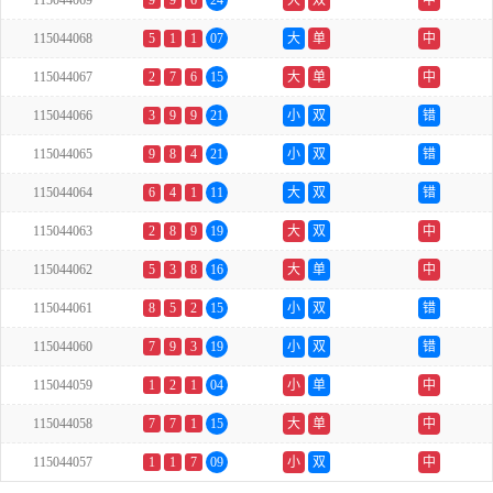
115044069
9
9
6
24
大
双
中
115044068
5
1
1
07
大
单
中
115044067
2
7
6
15
大
单
中
115044066
3
9
9
21
小
双
错
115044065
9
8
4
21
小
双
错
115044064
6
4
1
11
大
双
错
115044063
2
8
9
19
大
双
中
115044062
5
3
8
16
大
单
中
115044061
8
5
2
15
小
双
错
115044060
7
9
3
19
小
双
错
115044059
1
2
1
04
小
单
中
115044058
7
7
1
15
大
单
中
115044057
1
1
7
09
小
双
中